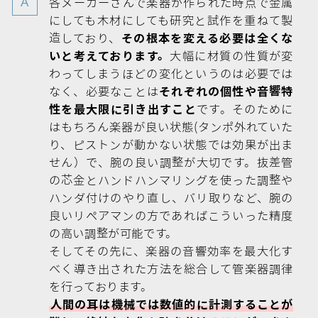
各メーカーさんで楽器が作られた時点で金属
にしても木材にしても研究と試作を重ねて製
造しており、
その根本を変える必要は全くな
いと考えております。
大幅に材質の性質が変
わってしまうほどの変化というのは必要では
なく、必要なことは
それぞれの個性や音響特
性を最大限に引き出すこと
です。そのために
はもちろん楽器が良い状態(タンポ外れていた
り、ピストンが動かない状態では効果が出ま
せん）で、腕の良い調整が大切です。抜差管
の芯金とハンドハンマリングを使った調整や
ハンダ付けのやり直し、バリ取りなど、腕の
良いリペアマンの方であればこういった精度
の高い調整が可能です。
そしてその先に、楽器の音響効率を最大化す
べく導き出された方法を総合して管楽器調律
を行っております。
人間の耳は機械では数値的に計測することが